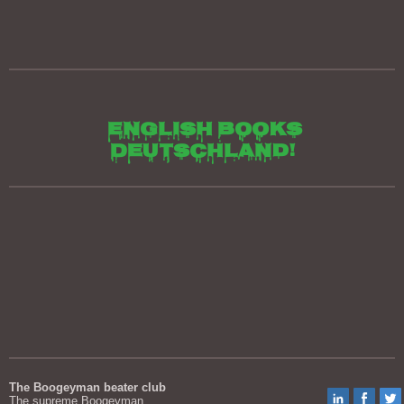
English books
Deutschland!
The Boogeyman beater club
The supreme Boogeyman
, 