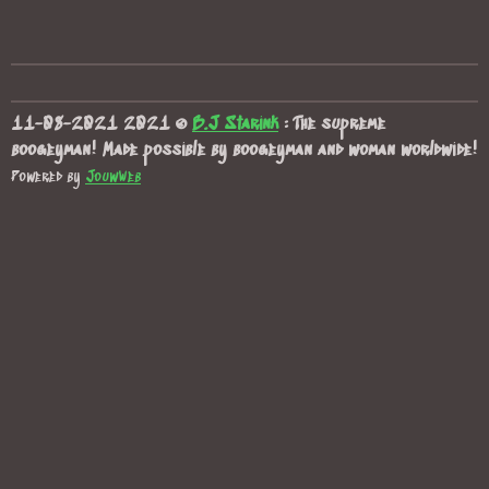
11-08-2021 2021
©
B.J Starink
: The supreme
boogeyman! Made possible
by
boogeyman and woman worldwide!
Powered by
JouwWeb