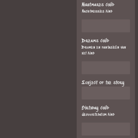
Nightmares child
Nachtmerries kind
Dreams child
Dromen en fantasieën van
het kind
Subject of the story
Birthday child
Geboortedatum kind