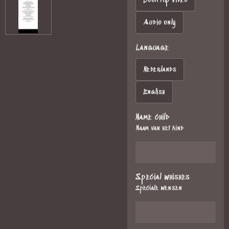
Book flip video
Audio only
Language
Nederlands
English
Name child
Naam van het kind
Special whishes
Speciale wensen