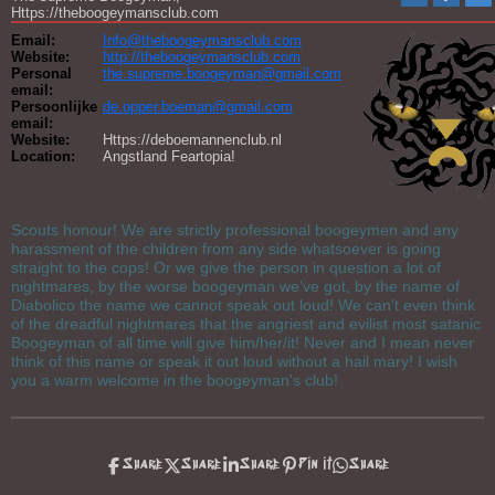
Https://theboogeymansclub.com
Email:
Info@theboogeymansclub.com
Website:
http://theboogeymansclub.com
Personal
the.supreme.boogeyman@gmail.com
email:
Persoonlijke
de.opper.boeman@gmail.com
email:
Website:
Https://deboemannenclub.nl
Location:
Angstland Feartopia!
Scouts honour! We are strictly professional boogeymen and any
harassment of the children from any side whatsoever is going
straight to the cops! Or we give the person in question a lot of
nightmares, by the worse boogeyman we've got, by the name of
Diabolico the name we cannot speak out loud! We can't even think
of the dreadful nightmares that the angriest and evilist most satanic
Boogeyman of all time will give him/her/it! Never and I mean never
think of this name or speak it out loud without a hail mary! I wish
you a warm welcome in the boogeyman's club!
Share
Share
Share
Pin it
Share