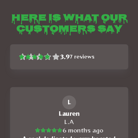
Here is what our
customers say
3.9
7
reviews
L
Lauren
L.A
6 months ago