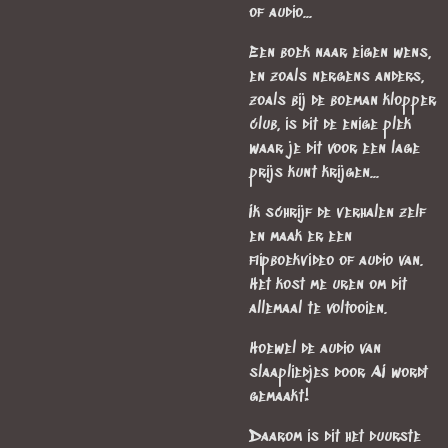
of audio...
Een boek naar eigen wens,
en zoals nergens anders,
zoals bij de boeman klopper
club, is dit de enige plek
waar je dit voor een lage
prijs kunt krijgen...
Ik schrijf de verhalen zelf
en maak er een
flipboekvideo of audio van.
Het kost me uren om dit
allemaal te voltooien.
Hoewel de audio van
slaapliedjes door AI wordt
gemaakt!
Daarom is dit het duurste