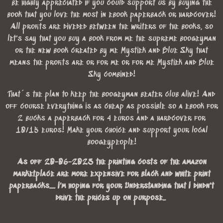
be highly appreciated if you could support us by buying the
book that you love the most in ebook paperback or hardcover!
All profits are diveded between the writers of the books, so
let's say that you buy a book from me the supreme boogeyman
or the new book created by me Mystiek and Blue Sky that
means the profits are or for me or for me Mystiek and Blue
Sky combined!
That´s the plan to keep the boogeyman beater club alive! And
off course everything is as cheap as possible so a ebook for
2 bucks a paperback for 4 euros and a hardcover for
10/15 euros! Make your choice and support your local
boogeypeople!
As off 20-06-2023 the printing costs of the amazon
marketplace are more expensive for black and white print
paperbacks.... I'm hoping for your Understanding that I dindn't
drive the prices up on purpose..