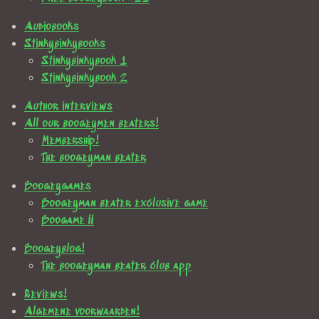
Audiobooks
Stinkybinkybooks
Stinkybinkybook 1
Stinkybinkybook 2
Author interviews
All our boogeymen beaters!
Membership!
The boogeyman beater
Boogeygames
Boogeyman beater exclusive game
Boogame II
Boogeyblog!
The boogeyman beater club app
Reviews!
Algemene voorwaarden!