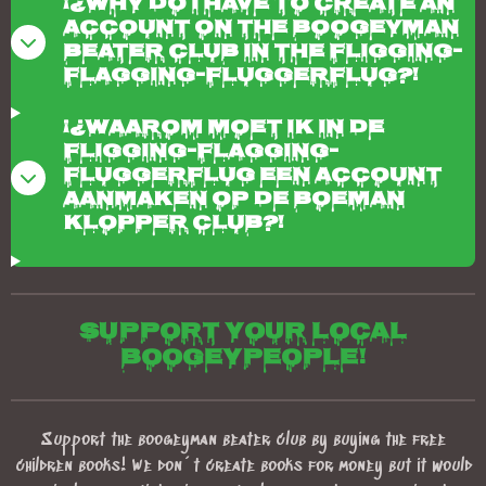
¡¿Why do I have to create an
account on the boogeyman
beater club in the fligging-
flagging-fluggerflug?!
¡¿Waarom moet ik in de
fligging-flagging-
fluggerflug een account
aanmaken op de boeman
klopper club?!
Support your local
boogeypeople!
Support the boogeyman beater club by buying the free
children books! We don´t create books for money but it would